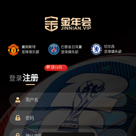
送
18
元
注册
登录